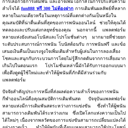
การเลือกวิธีการเดิมพัน และอาจเพิ่มโอกาสในการประสบความ
สำเร็จได้
fun888 ฟรี 300 ไม่ต้องฝาก
การเดิมพันผลลัพธ์ที่หลาก
หลายในเกมเดียวหรือในเหตุการณ์ที่แตกต่างกันเป็นหนึ่งใน
คุณสมบัติที่น่าตื่นเต้นที่สุดของการพนันออนไลน์ ช่วยให้คุณได้
ทดลองและปรับแต่งกลยุทธ์ของคุณ นอกจากนี้ แพลตฟอร์ม
หลายแห่งยังเสนอโบนัสและโปรโมชั่นต่างๆ มากมายที่ช่วยยก
ระดับประสบการณ์การพนัน โบนัสต้อนรับ การพนันฟรี และข้อ
เสนอเงินคืนเป็นแรงจูงใจเพิ่มเติมสำหรับผู้เล่นในการลองเสี่ยง
โชคและสนุกกับกระบวนการโดยไม่รู้สึกกดดันจากการเสี่ยงมาก
เกินไปในตอนแรก โปรโมชั่นเหล่านี้มักได้รับการออกแบบมา
เพื่อดึงดูดผู้ใช้ใหม่และทำให้ผู้พนันที่ภักดีมีส่วนร่วมกับ
แพลตฟอร์ม
ปัจจัยสำคัญประการหนึ่งที่ส่งผลต่อความสำเร็จของการพนัน
กีฬาออนไลน์คือคุณสมบัติการเดิมพันสด ปัจจุบันแพลตฟอร์ม
หลายแห่งมีการเดิมพันสดระหว่างการแข่งขัน ซึ่งทำให้ผู้พนัน
สามารถวางเดิมพันได้ระหว่างเกม ซึ่งเปิดโลกแห่งความเป็นไป
ได้ใหม่ๆ เนื่องจากพลวัตของการแข่งขันสามารถเปลี่ยนแปลงได้
อย่างรวดเร็ว ทำให้ผู้พนันที่เฉียบแหลมสามารถใช้ประโยชน์