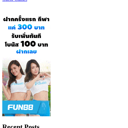
Recent Posts